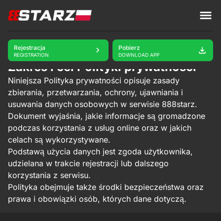
888starz
Polityka prywatności
Rejestracja
Pobierz
REGISTRATION
DOWNLOAD APP
Zakres i cel Polityki prywatności
Niniejsza Polityka prywatności opisuje zasady
zbierania, przetwarzania, ochrony, ujawniania i
usuwania danych osobowych w serwisie 888starz.
Dokument wyjaśnia, jakie informacje są gromadzone
podczas korzystania z usług online oraz w jakich
celach są wykorzystywane.
Podstawą użycia danych jest zgoda użytkownika,
udzielana w trakcie rejestracji lub dalszego
korzystania z serwisu.
Polityka obejmuje także środki bezpieczeństwa oraz
prawa i obowiązki osób, których dane dotyczą.