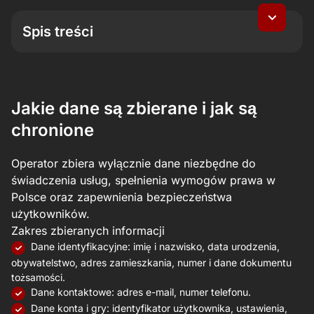
Spis treści
Jakie dane są zbierane i jak są chronione
Cele i podstawy wykorzystania danych
Dostęp, aktualizacja i usuwanie danych
Jakie dane są zbierane i jak są
Prywatność osób niepełnoletnich
chronione
Przekazywanie danych poza Polskę i EOG
Zastrzeżenia i skutki prawne
Operator zbiera wyłącznie dane niezbędne do
Pliki cookie i podobne technologie
świadczenia usług, spełnienia wymogów prawa w
Akceptacja i wersja obowiązująca
Polsce oraz zapewnienia bezpieczeństwa
Udostępnianie danych podmiotom trzecim
użytkowników.
Linki do serwisów zewnętrznych
Zakres zbieranych informacji
Dane identyfikacyjne: imię i nazwisko, data urodzenia,
obywatelstwo, adres zamieszkania, numer i dane dokumentu
tożsamości.
Dane kontaktowe: adres e-mail, numer telefonu.
Dane konta i gry: identyfikator użytkownika, ustawienia,