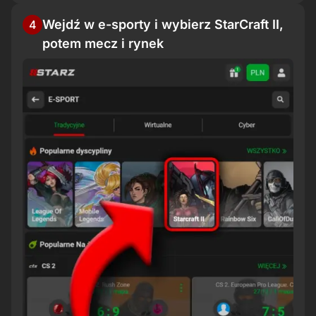
Wejdź w e-sporty i wybierz StarCraft II,
4
potem mecz i rynek