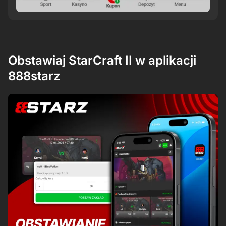
Obstawiaj StarCraft II w aplikacji
888starz