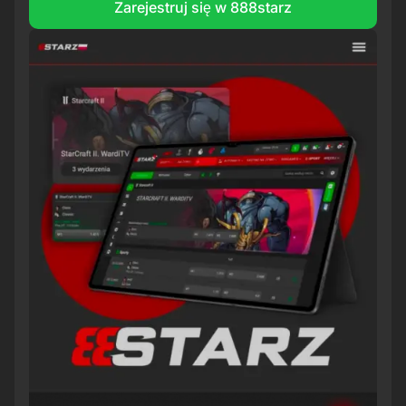
FAQ
Zarejestruj się w 888starz