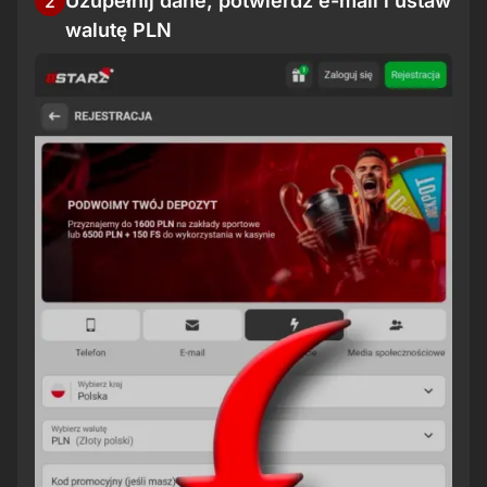
Uzupełnij dane, potwierdź e-mail i ustaw
2
walutę PLN