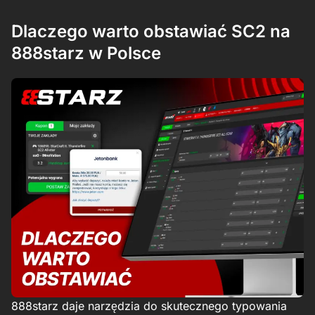
Dlaczego warto obstawiać SC2 na
888starz w Polsce
888starz daje narzędzia do skutecznego typowania