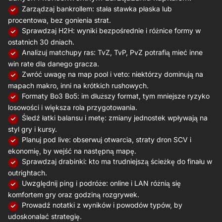
Zarządzaj bankrollem: stała stawka płaska lub
procentowa, bez gonienia strat.
Sprawdzaj H2H: wyniki bezpośrednie i różnice formy w
ostatnich 30 dniach.
Analizuj matchupy ras: TvZ, TvP, PvZ potrafią mieć inne
win rate dla danego gracza.
Zwróć uwagę na map pool i veto: niektórzy dominują na
mapach makro, inni na krótkich rushowych.
Formaty Bo3 Bo5: im dłuższy format, tym mniejsze ryzyko
losowości i większa rola przygotowania.
Śledź łatki balansu i metę: zmiany jednostek wpływają na
styl gry i kursy.
Planuj pod live: obserwuj otwarcia, straty dron SCV i
ekonomię, by wejść na następną mapę.
Sprawdzaj drabinki: kto ma trudniejszą ścieżkę do finału w
outrightach.
Uwzględnij ping i podróże: online i LAN różnią się
komfortem gry oraz godziną rozgrywek.
Prowadź notatki z wyników i powodów typów, by
udoskonalać strategię.