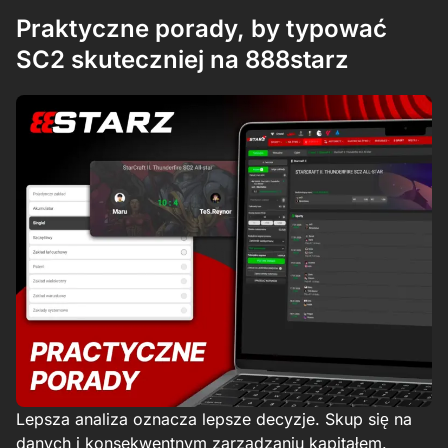
Praktyczne porady, by typować
SC2 skuteczniej na 888starz
Lepsza analiza oznacza lepsze decyzje. Skup się na
danych i konsekwentnym zarządzaniu kapitałem.