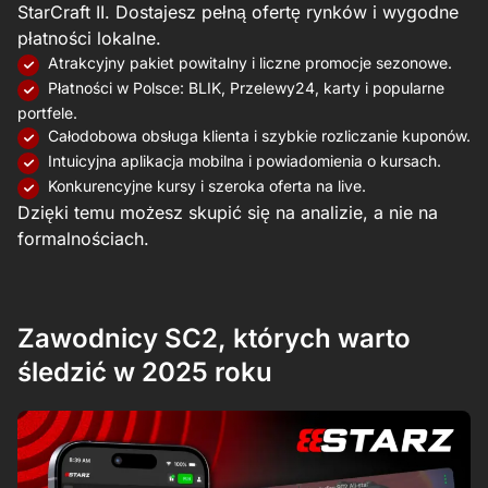
StarCraft II. Dostajesz pełną ofertę rynków i wygodne
płatności lokalne.
Atrakcyjny pakiet powitalny i liczne promocje sezonowe.
Płatności w Polsce: BLIK, Przelewy24, karty i popularne
portfele.
Całodobowa obsługa klienta i szybkie rozliczanie kuponów.
Intuicyjna aplikacja mobilna i powiadomienia o kursach.
Konkurencyjne kursy i szeroka oferta na live.
Dzięki temu możesz skupić się na analizie, a nie na
formalnościach.
Zawodnicy SC2, których warto
śledzić w 2025 roku