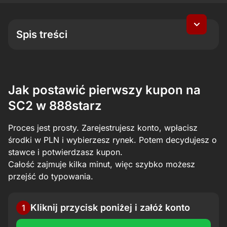
Spis treści
Jak postawić pierwszy kupon na SC2 w
888starz
Obstawiaj StarCraft II w aplikacji 888starz
Jak postawić pierwszy kupon na
Pakiet powitalny dla graczy SC2 na 888starz
SC2 w 888starz
Najpopularniejsze rynki zakładów na SC2 w
888starz
Proces jest prosty. Zarejestrujesz konto, wpłacisz
Najważniejsze turnieje StarCraft II do
środki w PLN i wybierzesz rynek. Potem decydujesz o
obstawiania
stawce i potwierdzasz kupon.
Dlaczego warto obstawiać SC2 na 888starz w
Całość zajmuje kilka minut, więc szybko możesz
Polsce
przejść do typowania.
Zawodnicy SC2, których warto śledzić w 2025
roku
Praktyczne porady, by typować SC2 skuteczniej
Kliknij przycisk poniżej i załóż konto
1
na 888starz