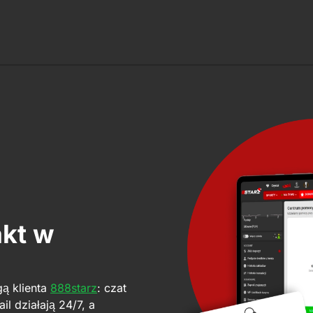
akt w
gą klienta
888starz
: czat
il działają 24/7, a