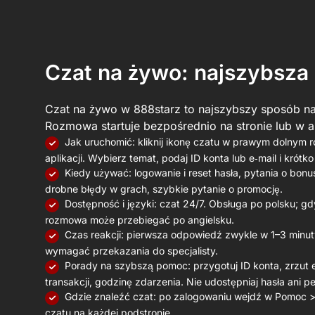
Czat na żywo: najszybsza droga do odpowied
E‑mail: wsparcie pisemne i zgłoszenia
Telefon: infolinia i szybkie połączenie
Komunikatory i media społecznościowe
Czat na żywo: najszybsza
Wsparcie techniczne: gry, aplikacja i płatności
VIP i priorytet: szybki kanał pomocy
Czat na żywo w 888starz to najszybszy sposób na
Rozmowa startuje bezpośrednio na stronie lub w ap
Jak uruchomić: kliknij ikonę czatu w prawym dolnym r
aplikacji. Wybierz temat, podaj ID konta lub e‑mail i krótk
Kiedy używać: logowanie i reset hasła, pytania o bonus,
drobne błędy w grach, szybkie pytanie o promocję.
Dostępność i języki: czat 24/7. Obsługa po polsku; g
rozmowa może przebiegać po angielsku.
Czas reakcji: pierwsza odpowiedź zwykle w 1–3 minu
wymagać przekazania do specjalisty.
Porady na szybszą pomoc: przygotuj ID konta, zrzut 
transakcji, godzinę zdarzenia. Nie udostępniaj hasła ani p
Gdzie znaleźć czat: po zalogowaniu wejdź w Pomoc > 
czatu na każdej podstronie.