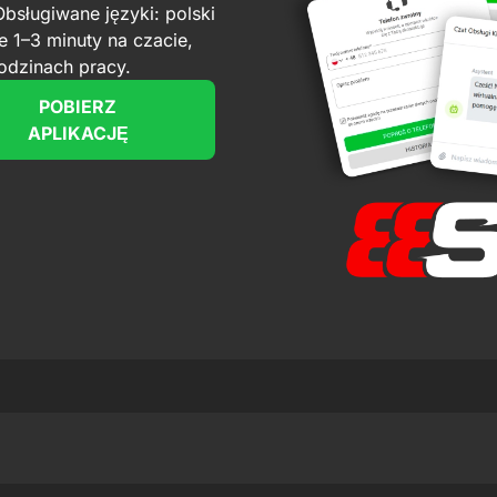
bsługiwane języki: polski
e 1–3 minuty na czacie,
godzinach pracy.
POBIERZ
APLIKACJĘ