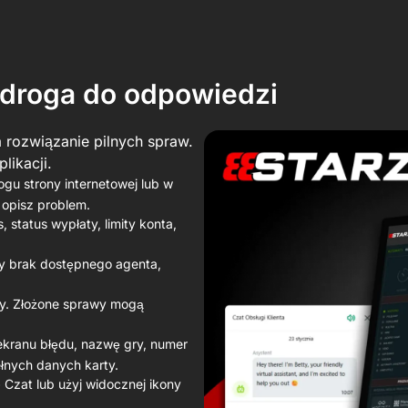
zi
 droga do odpowiedzi
 rozwiązanie pilnych spraw.
likacji.
ogu strony internetowej lub w
o opisz problem.
 status wypłaty, limity konta,
dy brak dostępnego agenta,
ty. Złożone sprawy mogą
ekranu błędu, nazwę gry, numer
ełnych danych karty.
Czat lub użyj widocznej ikony