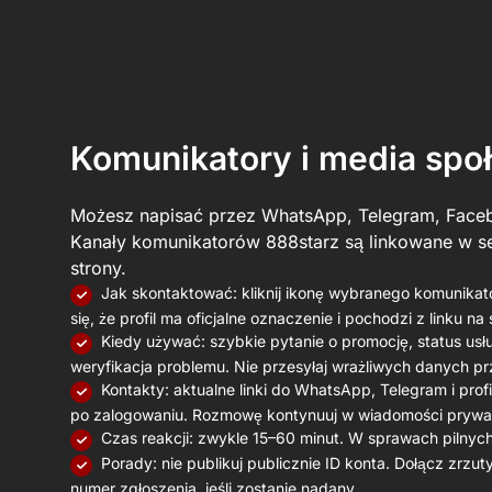
Komunikatory i media spo
Możesz napisać przez WhatsApp, Telegram, Face
Kanały komunikatorów 888starz są linkowane w se
strony.
Jak skontaktować: kliknij ikonę wybranego komunikat
się, że profil ma oficjalne oznaczenie i pochodzi z linku na 
Kiedy używać: szybkie pytanie o promocję, status us
weryfikacja problemu. Nie przesyłaj wrażliwych danych p
Kontakty: aktualne linki do WhatsApp, Telegram i pro
po zalogowaniu. Rozmowę kontynuuj w wiadomości prywat
Czas reakcji: zwykle 15–60 minut. W sprawach pilnych 
Porady: nie publikuj publicznie ID konta. Dołącz zrzut
numer zgłoszenia, jeśli zostanie nadany.