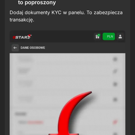
to poproszony
Dodaj dokumenty KYC w panelu. To zabezpiecza
transakcję.