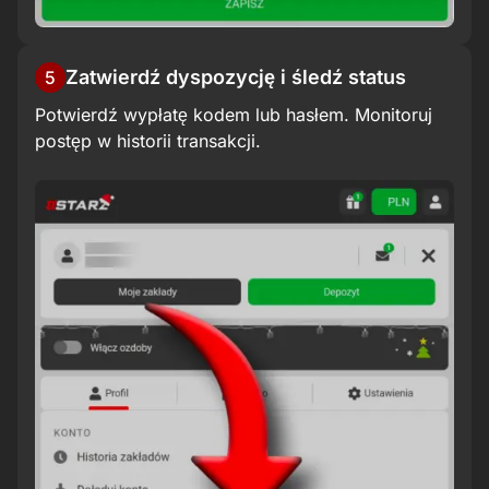
Zatwierdź dyspozycję i śledź status
5
Potwierdź wypłatę kodem lub hasłem. Monitoruj
postęp w historii transakcji.