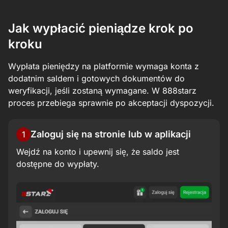
Jak wypłacić pieniądze krok po
kroku
Wypłata pieniędzy na platformie wymaga konta z
dodatnim saldem i gotowych dokumentów do
weryfikacji, jeśli zostaną wymagane. W 888starz
proces przebiega sprawnie po akceptacji dyspozycji.
Zaloguj się na stronie lub w aplikacji
1
Wejdź na konto i upewnij się, że saldo jest
dostępne do wypłaty.