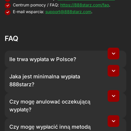
Centrum pomocy / FAQ:
https://888starz.com/faq
.
E-mail wsparcia:
support@888starz.com
.
FAQ
Ile trwa wypłata w Polsce?
Jaka jest minimalna wypłata
888starz?
Czy mogę anulować oczekującą
wypłatę?
Czy mogę wypłacić inną metodą