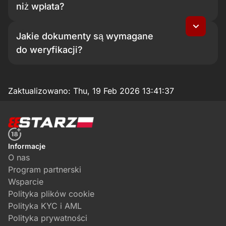
niż wpłata?
Jakie dokumenty są wymagane
do weryfikacji?
Zaktualizowano:
Thu, 19 Feb 2026 13:41:37
Informacje
O nas
Program partnerski
Wsparcie
Polityka plików cookie
Polityka KYC i AML
Polityka prywatności