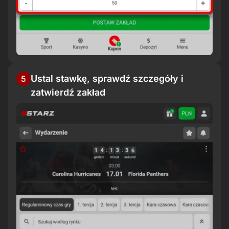
Ustal stawkę, sprawdź szczegóły i
5
zatwierdź zakład