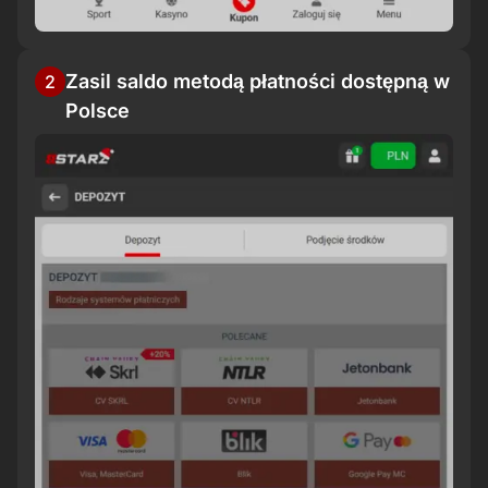
Zasil saldo metodą płatności dostępną w
2
Polsce