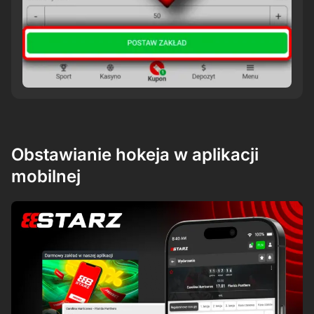
Obstawianie hokeja w aplikacji
mobilnej