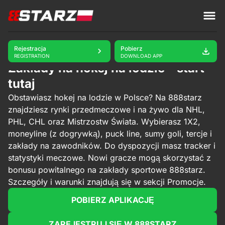
888starz
Hokej
Rejestracja
Pobierz
REGISTRATION
DOWNLOAD APP
Zakłady na hokej na lodzie – start
tutaj
Obstawiasz hokej na lodzie w Polsce? Na 888starz
znajdziesz rynki przedmeczowe i na żywo dla NHL,
PHL, CHL oraz Mistrzostw Świata. Wybierasz 1X2,
moneyline (z dogrywką), puck line, sumy goli, tercje i
zakłady na zawodników. Do dyspozycji masz tracker i
statystyki meczowe. Nowi gracze mogą skorzystać z
bonusu powitalnego na zakłady sportowe 888starz.
Szczegóły i warunki znajdują się w sekcji Promocje.
POBIERZ APLIKACJĘ
ZAREJESTRUJ SIĘ W 888STARZ