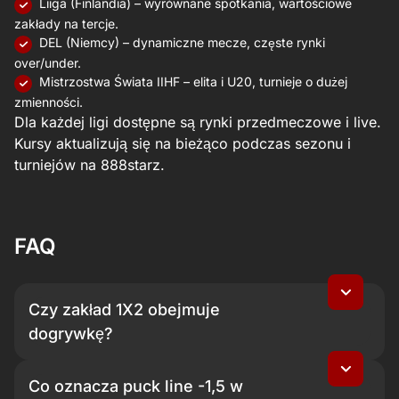
Liiga (Finlandia) – wyrównane spotkania, wartościowe
zakłady na tercje.
DEL (Niemcy) – dynamiczne mecze, częste rynki
over/under.
Mistrzostwa Świata IIHF – elita i U20, turnieje o dużej
zmienności.
Dla każdej ligi dostępne są rynki przedmeczowe i live.
Kursy aktualizują się na bieżąco podczas sezonu i
turniejów na 888starz.
FAQ
Czy zakład 1X2 obejmuje
dogrywkę?
Co oznacza puck line -1,5 w