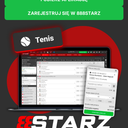
ZAREJESTRUJ SIĘ W 888STARZ