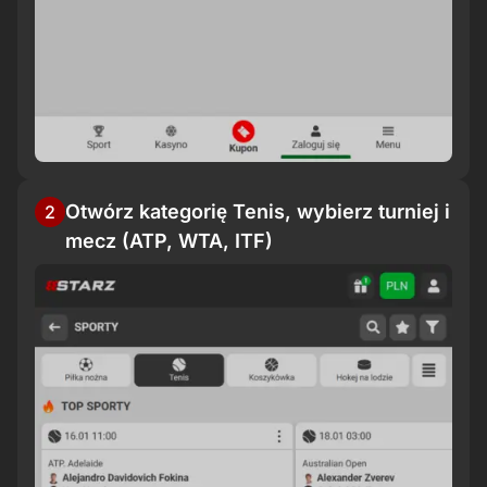
Otwórz kategorię Tenis, wybierz turniej i
2
mecz (ATP, WTA, ITF)