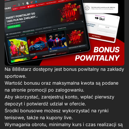
Na 888starz dostępny jest bonus powitalny na zakłady
sportowe.
Wartość bonusu oraz maksymalna kwota są podane
na stronie promocji po zalogowaniu.
Aby skorzystać, zarejestruj konto, wpłać pierwszy
depozyt i potwierdź udział w ofercie.
Środki bonusowe możesz wykorzystać na rynki
tenisowe, także na kupony live.
Wymagania obrotu, minimalny kurs i czas realizacji są