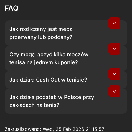
FAQ
Jak rozliczany jest mecz
przerwany lub poddany?
Czy mogę łączyć kilka meczów
tenisa na jednym kuponie?
Jak działa Cash Out w tenisie?
Jak działa podatek w Polsce przy
zakładach na tenis?
Zaktualizowano:
Wed, 25 Feb 2026 21:15:57