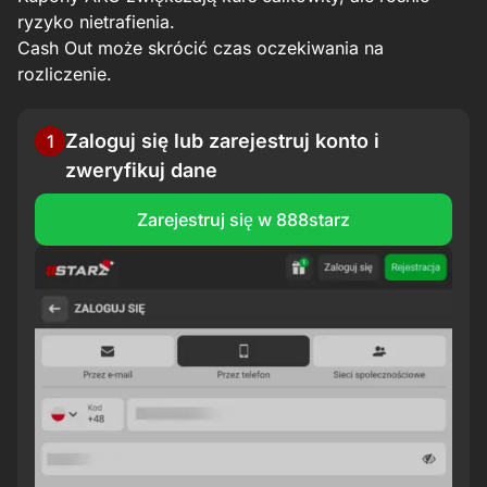
ryzyko nietrafienia.
Cash Out może skrócić czas oczekiwania na
rozliczenie.
Zaloguj się lub zarejestruj konto i
1
zweryfikuj dane
Zarejestruj się w 888starz