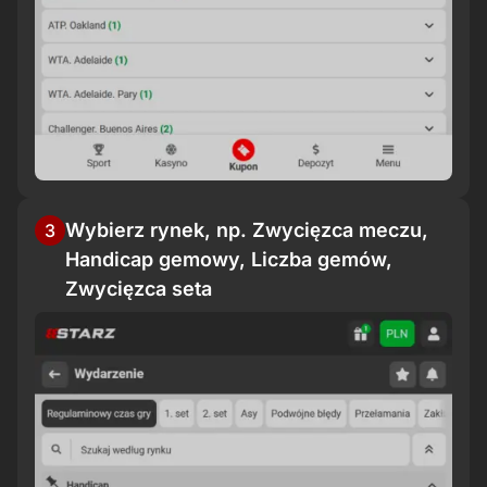
Wybierz rynek, np. Zwycięzca meczu,
3
Handicap gemowy, Liczba gemów,
Zwycięzca seta