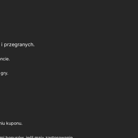
 i przegranych.
ncie.
gry.
niu kuponu.
i bonusów, jeśli mają zastosowanie.