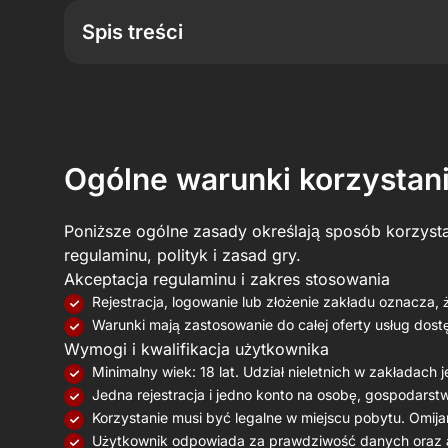
Spis treści
Ogólne warunki korzystania i prawa użytkowni
Ogólne zasady zakładów i przyjmowania ku
Zasady płatności: depozyty, wypłaty i limity
Odpowiedzialna gra: limity, samowykluczenie
Ogólne warunki korzystani
Przeciwdziałanie praniu pieniędzy (AML) w 88
Prywatność i dane osobowe – polityka dla Pol
Bezpieczeństwo konta, usług i transakcji
Poniższe ogólne zasady określają sposób korzystan
regulaminu, polityk i zasad gry.
Akceptacja regulaminu i zakres stosowania
Rejestracja, logowanie lub złożenie zakładu oznacza, 
Warunki mają zastosowanie do całej oferty usług dost
Wymogi i kwalifikacja użytkownika
Minimalny wiek: 18 lat. Udział nieletnich w zakładach j
Jedna rejestracja i jedno konto na osobę, gospodarst
Korzystanie musi być legalne w miejscu pobytu. Omija
Użytkownik odpowiada za prawdziwość danych oraz akt