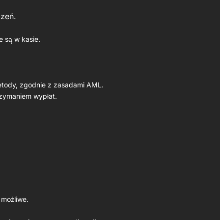
czeń.
e są w kasie.
etody, zgodnie z zasadami AML.
rzymaniem wypłat.
 możliwe.