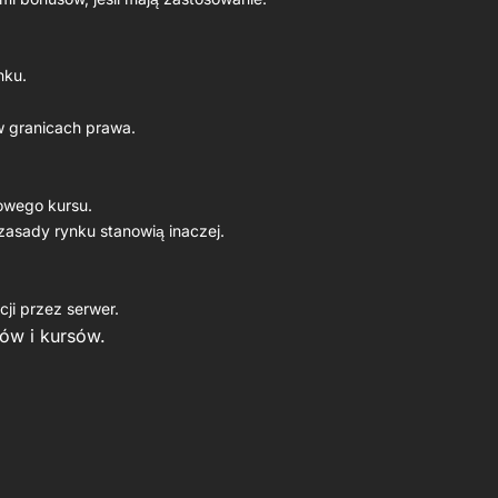
nku.
w granicach prawa.
owego kursu.
zasady rynku stanowią inaczej.
ji przez serwer.
dów i kursów.