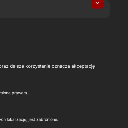
 oraz dalsze korzystanie oznacza akceptację
zwolone prawem.
h lokalizację, jest zabronione.