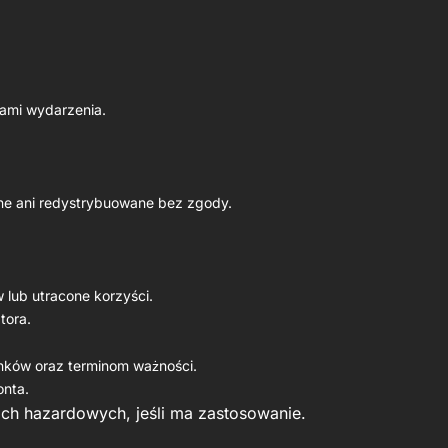
kami wydarzenia.
ane ani redystrybuowane bez zgody.
 lub utracone korzyści.
tora.
nków oraz terminom ważności.
onta.
ach hazardowych, jeśli ma zastosowanie.