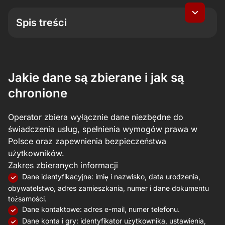
Spis treści
Jakie dane są zbierane i jak są chronione
Cele i podstawy wykorzystania danych
Dostęp, aktualizacja i usuwanie danych
Jakie dane są zbierane i jak są
Prywatność osób niepełnoletnich
chronione
Przekazywanie danych poza Polskę i EOG
Zastrzeżenia i skutki prawne
Operator zbiera wyłącznie dane niezbędne do
Pliki cookie i podobne technologie
świadczenia usług, spełnienia wymogów prawa w
Akceptacja i wersja obowiązująca
Polsce oraz zapewnienia bezpieczeństwa
Udostępnianie danych podmiotom trzecim
użytkowników.
Linki do serwisów zewnętrznych
Zakres zbieranych informacji
Dane identyfikacyjne: imię i nazwisko, data urodzenia,
obywatelstwo, adres zamieszkania, numer i dane dokumentu
tożsamości.
Dane kontaktowe: adres e-mail, numer telefonu.
Dane konta i gry: identyfikator użytkownika, ustawienia,