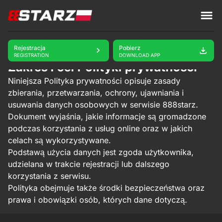
888starz
Polityka prywatności
Rejestracja
Pobierz
REGISTRATION
DOWNLOAD APP
Zakres i cel Polityki prywatności
Niniejsza Polityka prywatności opisuje zasady
zbierania, przetwarzania, ochrony, ujawniania i
usuwania danych osobowych w serwisie 888starz.
Dokument wyjaśnia, jakie informacje są gromadzone
podczas korzystania z usług online oraz w jakich
celach są wykorzystywane.
Podstawą użycia danych jest zgoda użytkownika,
udzielana w trakcie rejestracji lub dalszego
korzystania z serwisu.
Polityka obejmuje także środki bezpieczeństwa oraz
prawa i obowiązki osób, których dane dotyczą.