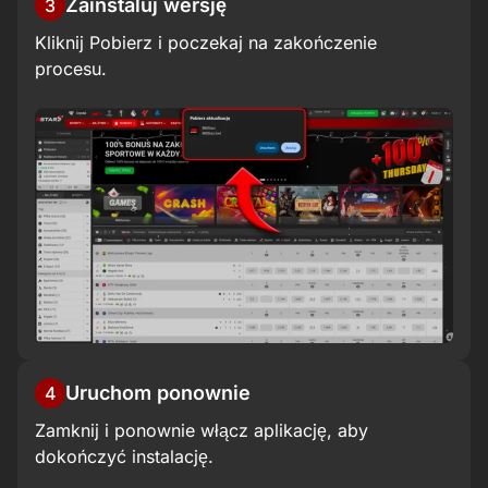
Zainstaluj wersję
3
Kliknij Pobierz i poczekaj na zakończenie
procesu.
Uruchom ponownie
4
Zamknij i ponownie włącz aplikację, aby
dokończyć instalację.