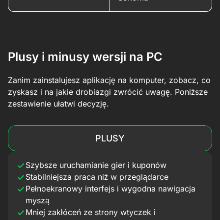
Plusy i minusy wersji na PC
Zanim zainstalujesz aplikację na komputer, zobacz, co
zyskasz i na jakie drobiazgi zwrócić uwagę. Poniższe
zestawienie ułatwi decyzję.
PLUSY
Szybsze uruchamianie gier i kuponów
Stabilniejsza praca niż w przeglądarce
Pełnoekranowy interfejs i wygodna nawigacja
myszą
Mniej zakłóceń ze strony wtyczek i