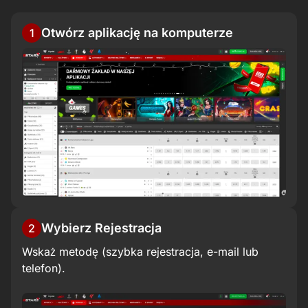
Otwórz aplikację na komputerze
1
Wybierz Rejestracja
2
Wskaż metodę (szybka rejestracja, e-mail lub
telefon).