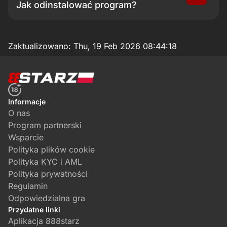
Jak odinstalować program?
Zaktualizowano:
Thu, 19 Feb 2026 08:44:18
Informacje
O nas
Program partnerski
Wsparcie
Polityka plików cookie
Polityka KYC i AML
Polityka prywatności
Regulamin
Odpowiedzialna gra
Przydatne linki
Aplikacja 888starz