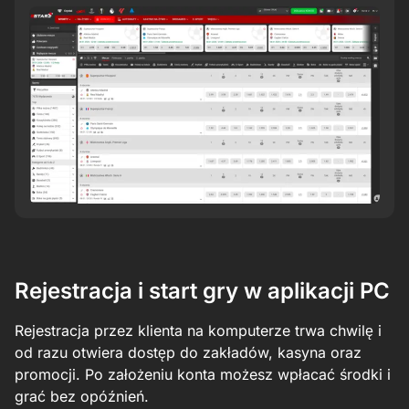
Rejestracja i start gry w aplikacji PC
Rejestracja przez klienta na komputerze trwa chwilę i
od razu otwiera dostęp do zakładów, kasyna oraz
promocji. Po założeniu konta możesz wpłacać środki i
grać bez opóźnień.