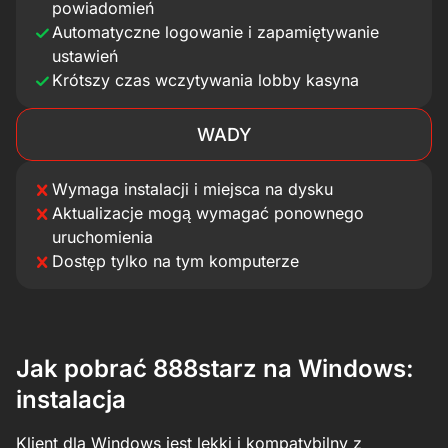
powiadomień
Automatyczne logowanie i zapamiętywanie
ustawień
Krótszy czas wczytywania lobby kasyna
WADY
Wymaga instalacji i miejsca na dysku
Aktualizacje mogą wymagać ponownego
uruchomienia
Dostęp tylko na tym komputerze
Jak pobrać 888starz na Windows:
instalacja
Klient dla Windows jest lekki i kompatybilny z