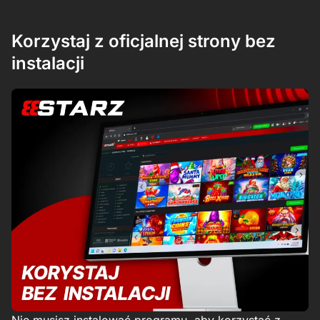
Korzystaj z oficjalnej strony bez
instalacji