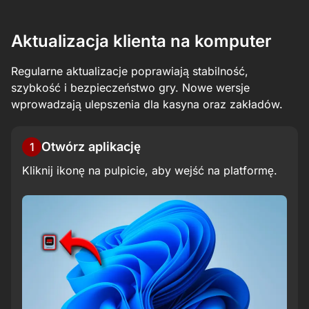
Aktualizacja klienta na komputer
Regularne aktualizacje poprawiają stabilność,
szybkość i bezpieczeństwo gry. Nowe wersje
wprowadzają ulepszenia dla kasyna oraz zakładów.
Otwórz aplikację
1
Kliknij ikonę na pulpicie, aby wejść na platformę.