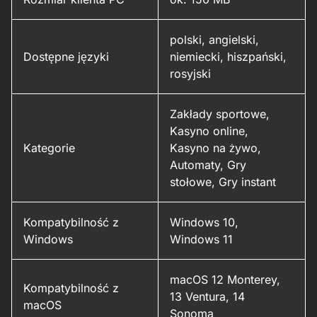
polski, angielski,
Dostępne języki
niemiecki, hiszpański,
rosyjski
Zakłady sportowe,
Kasyno online,
Kategorie
Kasyno na żywo,
Automaty, Gry
stołowe, Gry instant
Kompatybilność z
Windows 10,
Windows
Windows 11
macOS 12 Monterey,
Kompatybilność z
13 Ventura, 14
macOS
Sonoma