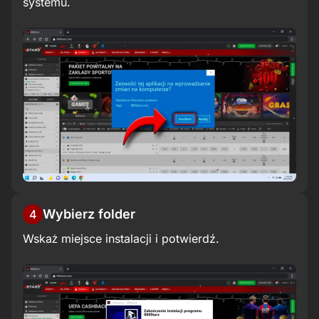
systemu.
Wybierz folder
4
Wskaż miejsce instalacji i potwierdź.