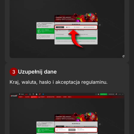
Uzupełnij dane
3
Kraj, waluta, hasło i akceptacja regulaminu.