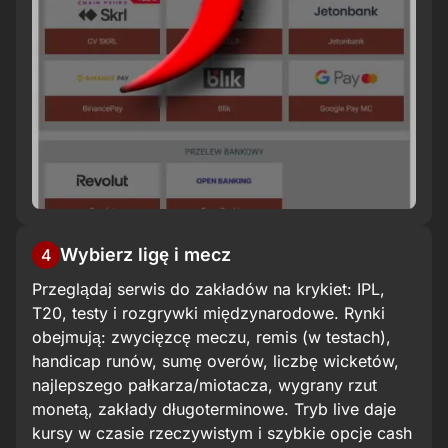
Wybierz ligę i mecz
4
Przeglądaj serwis do zakładów na krykiet: IPL,
T20, testy i rozgrywki międzynarodowe. Rynki
obejmują: zwycięzcę meczu, remis (w testach),
handicap runów, sumę overów, liczbę wicketów,
najlepszego pałkarza/miotacza, wygrany rzut
monetą, zakłady długoterminowe. Tryb live daje
kursy w czasie rzeczywistym i szybkie opcje cash