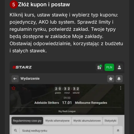
Złóż kupon i postaw
5
Kliknij kurs, ustaw stawkę i wybierz typ kuponu:
pojedynczy, AKO lub system. Sprawdź limity i
regulamin rynku, potwierdź zakład. Twoje typy
będą dostępne w zakładce Moje zakłady.
Obstawiaj odpowiedzialnie, korzystając z budżetu
i stałych stawek.