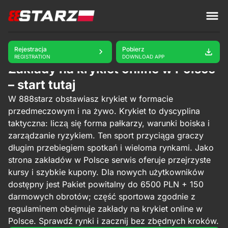
888starz
Krykiet
Rejestracja
Pobierz
REGISTRATION
DOWNLOAD APP
Zakłady na krykiet online w Polsce
– start tutaj
W 888starz obstawiasz krykiet w formacie
przedmeczowym i na żywo. Krykiet to dyscyplina
taktyczna: liczą się forma pałkarzy, warunki boiska i
zarządzanie ryzykiem. Ten sport przyciąga graczy
długim przebiegiem spotkań i wieloma rynkami. Jako
strona zakładów w Polsce serwis oferuje przejrzyste
kursy i szybkie kupony. Dla nowych użytkowników
dostępny jest Pakiet powitalny do 6500 PLN + 150
darmowych obrotów; część sportowa zgodnie z
regulaminem obejmuje zakłady na krykiet online w
Polsce. Sprawdź rynki i zacznij bez zbędnych kroków.