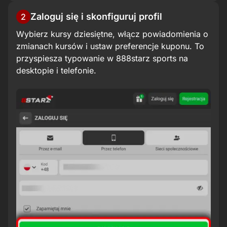
Zaloguj się i skonfiguruj profil
2
Wybierz kursy dziesiętne, włącz powiadomienia o
zmianach kursów i ustaw preferencje kuponu. To
przyspiesza typowanie w 888starz sports na
desktopie i telefonie.