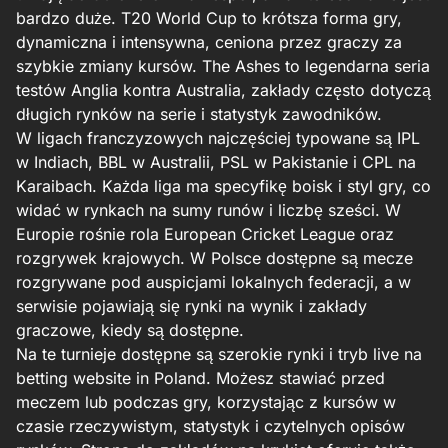
bardzo duże. T20 World Cup to krótsza forma gry,
dynamiczna i intensywna, ceniona przez graczy za
szybkie zmiany kursów. The Ashes to legendarna seria
testów Anglia kontra Australia, zakłady często dotyczą
długich rynków na serie i statystyk zawodników.
W ligach franczyzowych najczęściej typowane są IPL
w Indiach, BBL w Australii, PSL w Pakistanie i CPL na
Karaibach. Każda liga ma specyfikę boisk i styl gry, co
widać w rynkach na sumy runów i liczbę sześci. W
Europie rośnie rola European Cricket League oraz
rozgrywek krajowych. W Polsce dostępne są mecze
rozgrywane pod auspicjami lokalnych federacji, a w
serwisie pojawiają się rynki na wynik i zakłady
graczowe, kiedy są dostępne.
Na te turnieje dostępne są szerokie rynki i tryb live na
betting website in Poland. Możesz stawiać przed
meczem lub podczas gry, korzystając z kursów w
czasie rzeczywistym, statystyk i czytelnych opisów