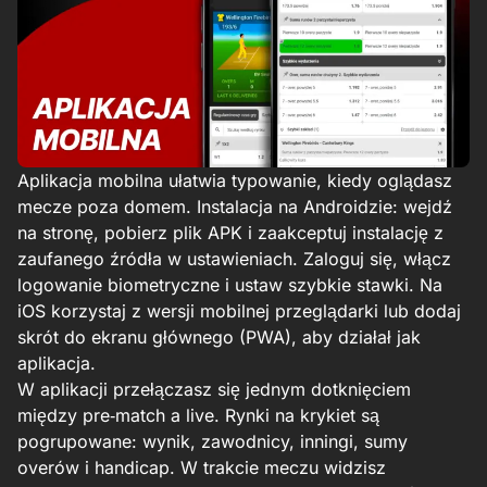
Aplikacja mobilna ułatwia typowanie, kiedy oglądasz
mecze poza domem. Instalacja na Androidzie: wejdź
na stronę, pobierz plik APK i zaakceptuj instalację z
zaufanego źródła w ustawieniach. Zaloguj się, włącz
logowanie biometryczne i ustaw szybkie stawki. Na
iOS korzystaj z wersji mobilnej przeglądarki lub dodaj
skrót do ekranu głównego (PWA), aby działał jak
aplikacja.
W aplikacji przełączasz się jednym dotknięciem
między pre‑match a live. Rynki na krykiet są
pogrupowane: wynik, zawodnicy, inningi, sumy
overów i handicap. W trakcie meczu widzisz