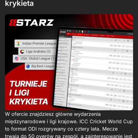
krykieta
W ofercie znajdziesz główne wydarzenia
międzynarodowe i ligi krajowe. ICC Cricket World Cup
to format ODI rozgrywany co cztery lata. Mecze
trwają do 50 overów na zespół, a zainteresowanie jest