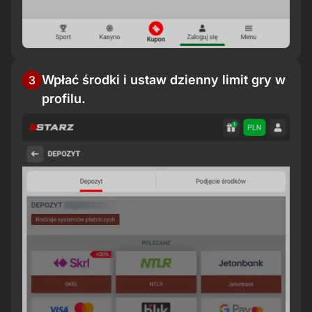
Wpłać środki i ustaw dzienny limit gry w
3
profilu.