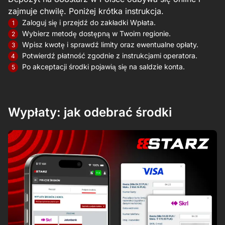
zajmuje chwilę. Poniżej krótka instrukcja.
Zaloguj się i przejdź do zakładki Wpłata.
Wybierz metodę dostępną w Twoim regionie.
Wpisz kwotę i sprawdź limity oraz ewentualne opłaty.
Potwierdź płatność zgodnie z instrukcjami operatora.
Po akceptacji środki pojawią się na saldzie konta.
Wypłaty: jak odebrać środki