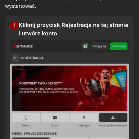
wystartować.
Kliknij przycisk Rejestracja na tej stronie
1
i utwórz konto.