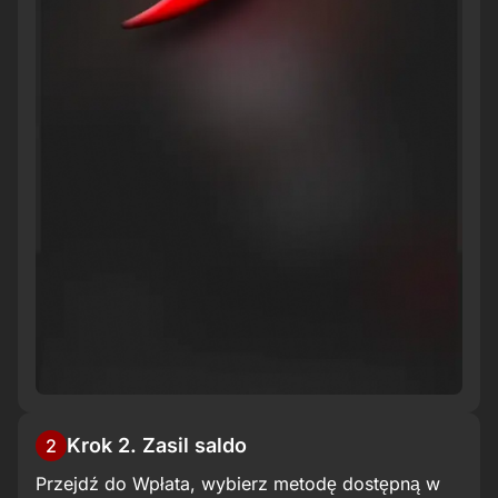
Krok 2. Zasil saldo
2
Przejdź do Wpłata, wybierz metodę dostępną w