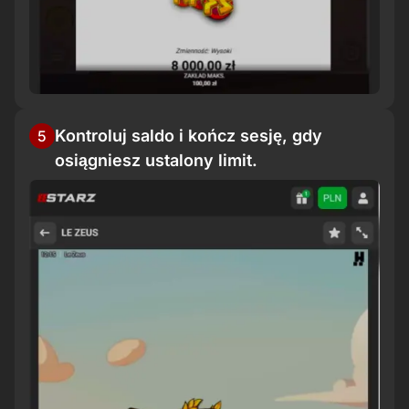
Kontroluj saldo i kończ sesję, gdy
5
osiągniesz ustalony limit.