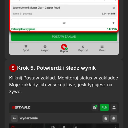
Krok 5. Potwierdź i śledź wynik
5
Kliknij Postaw zakład. Monitoruj status w zakładce
Moje zakłady lub w sekcji Live, jeśli typujesz na
żywo.