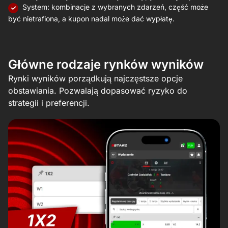
System: kombinacje z wybranych zdarzeń, część może
być nietrafiona, a kupon nadal może dać wypłatę.
Główne rodzaje rynków wyników
Rynki wyników porządkują najczęstsze opcje
obstawiania. Pozwalają dopasować ryzyko do
strategii i preferencji.