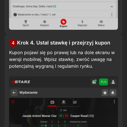
Krok 4. Ustal stawkę i przejrzyj kupon
4
Kupon pojawi się po prawej lub na dole ekranu w
wersji mobilnej. Wpisz stawkę, zwróć uwagę na
potencjalną wygraną i regulamin rynku.